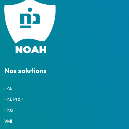
Nos solutions
I.P.E
I.P.E Pro+
I.P.G
VMI