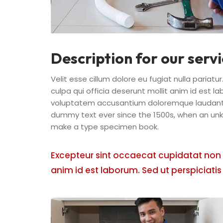
Description for our serv
Velit esse cillum dolore eu fugiat nulla pariat
culpa qui officia deserunt mollit anim id est l
voluptatem accusantium doloremque laudanti
dummy text ever since the 1500s, when an unkn
make a type specimen book.
Excepteur sint occaecat cupidatat non pr
anim id est laborum. Sed ut perspiciatis