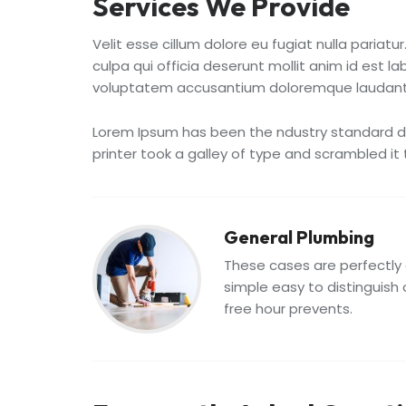
Services We Provide
Velit esse cillum dolore eu fugiat nulla pariat
culpa qui officia deserunt mollit anim id est l
voluptatem accusantium doloremque laudant
Lorem Ipsum has been the ndustry standard d
printer took a galley of type and scrambled i
General Plumbing
These cases are perfectly 
simple easy to distinguish 
free hour prevents.