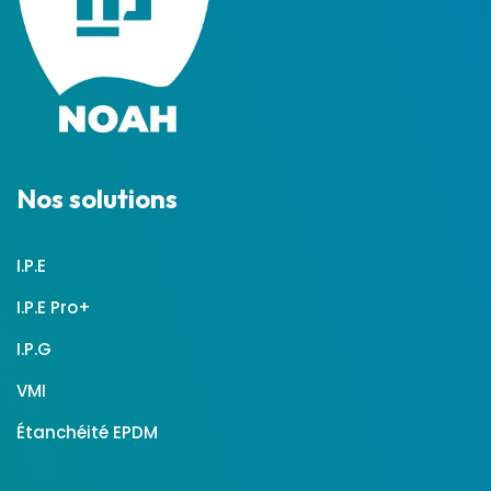
Nos solutions
I.P.E
I.P.E Pro+
I.P.G
VMI
Étanchéité EPDM