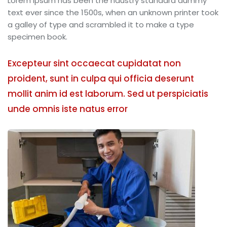
Lorem Ipsum has been the ndustry standard dummy
text ever since the 1500s, when an unknown printer took
a galley of type and scrambled it to make a type
specimen book.
Excepteur sint occaecat cupidatat non
proident, sunt in culpa qui officia deserunt
mollit anim id est laborum. Sed ut perspiciatis
unde omnis iste natus error